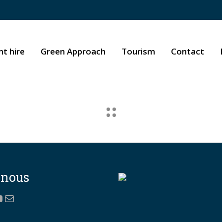
t hire
Green Approach
Tourism
Contact
-nous
ok
gram
gle
ouTube
Mail