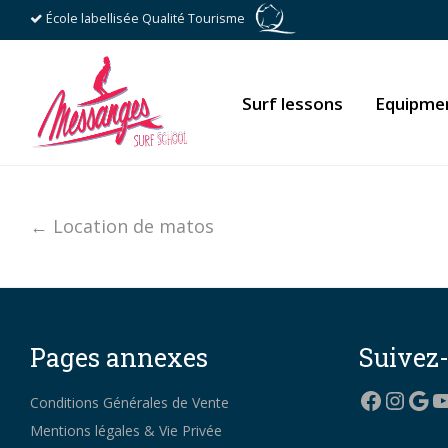
École labellisée Qualité Tourisme
Surf lessons
Equipmen
← Location de matos
Pages annexes
Suivez
Facebo
Insta
Goo
Y
Conditions Générales de Vente
Mentions légales & Vie Privée