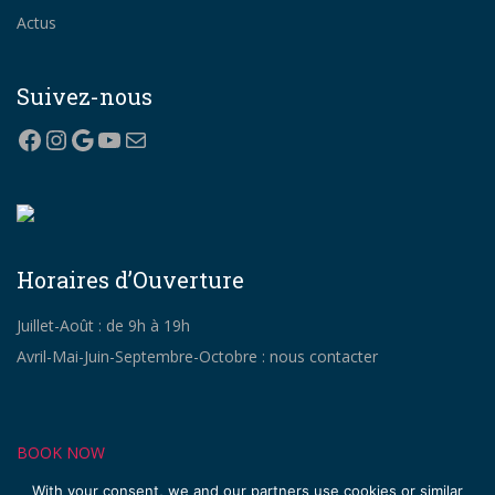
Actus
Suivez-nous
Facebook
Instagram
Google
YouTube
Mail
Horaires d’Ouverture
Juillet-Août : de 9h à 19h
Avril-Mai-Juin-Septembre-Octobre : nous contacter
BOOK NOW
With your consent, we and our partners use cookies or similar
+33 (0)6 77 48 73 85