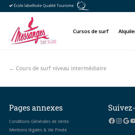
École labellisée Qualité Tourisme
Cursos de surf
Alquile
← Cours de surf niveau intermédiaire
Pages annexes
Suivez
Facebo
Insta
Goo
Y
Conditions Générales de Vente
Mentions légales & Vie Privée