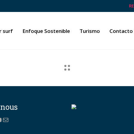
R
r surf
Enfoque Sostenible
Turismo
Contacto
-nous
ok
gram
gle
ouTube
Correo electrónico