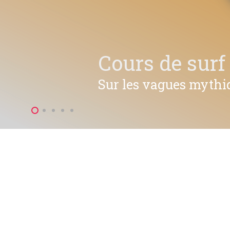
Cours de surf
Sur les vagues mythiq