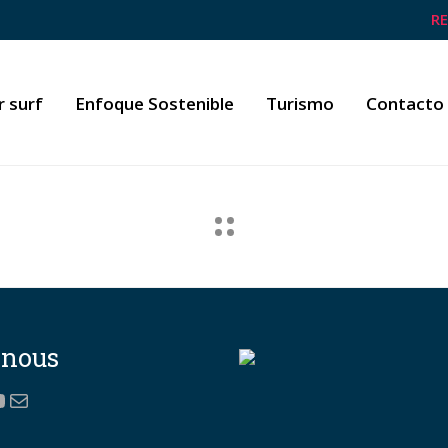
R
r surf
Enfoque Sostenible
Turismo
Contacto
-nous
ok
gram
gle
ouTube
Correo electrónico