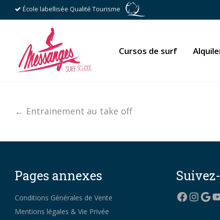
École labellisée Qualité Tourisme
Cursos de surf
Alquile
← Entrainement au take off
Pages annexes
Suivez
Facebo
Insta
Goo
Y
Conditions Générales de Vente
Mentions légales & Vie Privée